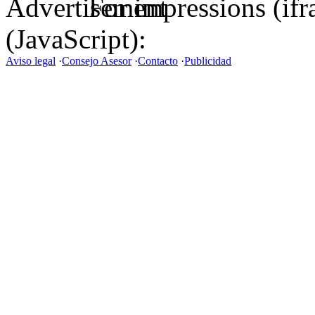
For impressions (if
(JavaScript):
Aviso legal
·
Consejo Asesor
·
Contacto
·
Publicidad