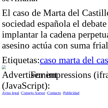
El caso de Marta del Castill
sociedad española el debate
implantar la cadena perpetu
asesino actúa con suma fria
Etiquetas:
caso marta del cas
For impressions (if
(JavaScript):
Aviso legal
·
Consejo Asesor
·
Contacto
·
Publicidad