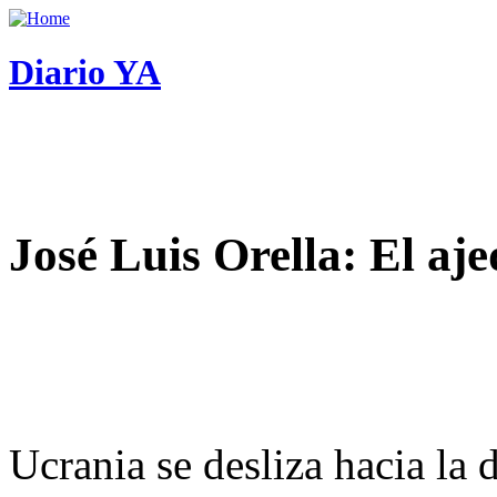
Diario YA
José Luis Orella: El aj
Ucrania se desliza hacia la 