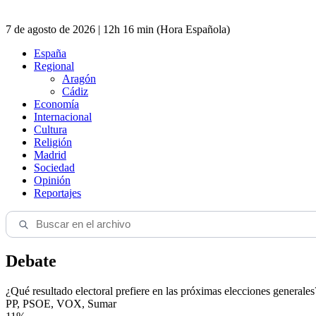
7 de agosto de 2026 | 12h 16 min (Hora Española)
España
Regional
Aragón
Cádiz
Economía
Internacional
Cultura
Religión
Madrid
Sociedad
Opinión
Reportajes
Debate
¿Qué resultado electoral prefiere en las próximas elecciones generales
PP, PSOE, VOX, Sumar