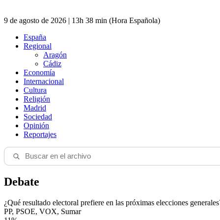
9 de agosto de 2026 | 13h 38 min (Hora Española)
España
Regional
Aragón
Cádiz
Economía
Internacional
Cultura
Religión
Madrid
Sociedad
Opinión
Reportajes
Debate
¿Qué resultado electoral prefiere en las próximas elecciones generales
PP, PSOE, VOX, Sumar