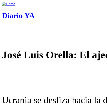
Diario YA
José Luis Orella: El aj
Ucrania se desliza hacia la 