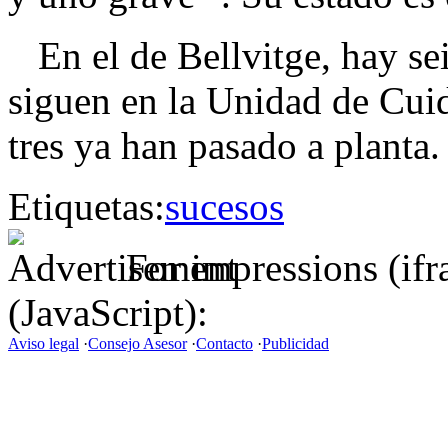
En el de Bellvitge, hay sei
siguen en la Unidad de Cui
tres ya han pasado a planta.
Etiquetas:
sucesos
For impressions (if
(JavaScript):
Aviso legal
·
Consejo Asesor
·
Contacto
·
Publicidad