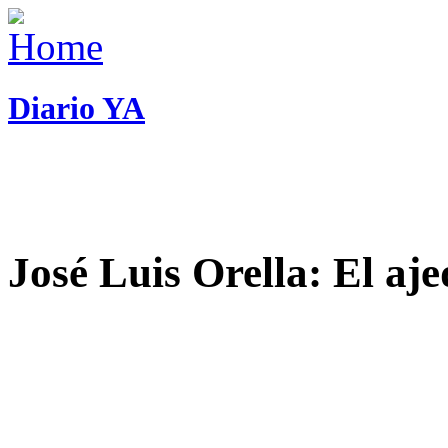
Diario YA
José Luis Orella: El aj