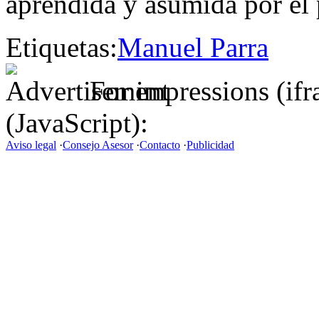
aprendida y asumida por el 
Etiquetas:
Manuel Parra
For impressions (if
(JavaScript):
Aviso legal
·
Consejo Asesor
·
Contacto
·
Publicidad