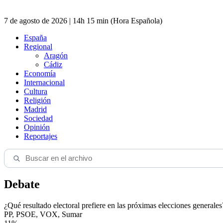
7 de agosto de 2026 | 14h 15 min (Hora Española)
España
Regional
Aragón
Cádiz
Economía
Internacional
Cultura
Religión
Madrid
Sociedad
Opinión
Reportajes
Debate
¿Qué resultado electoral prefiere en las próximas elecciones generales
PP, PSOE, VOX, Sumar