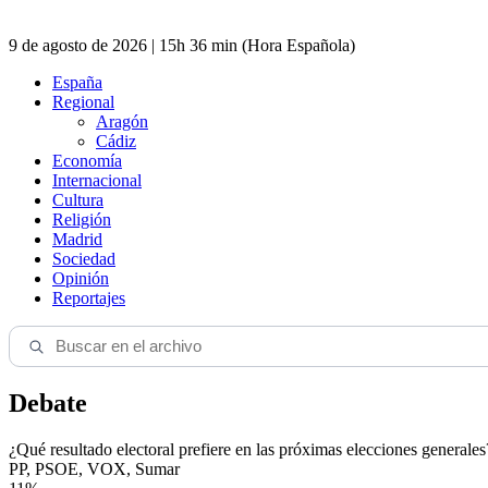
9 de agosto de 2026 | 15h 36 min (Hora Española)
España
Regional
Aragón
Cádiz
Economía
Internacional
Cultura
Religión
Madrid
Sociedad
Opinión
Reportajes
Debate
¿Qué resultado electoral prefiere en las próximas elecciones generales
PP, PSOE, VOX, Sumar