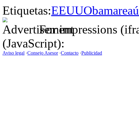
Etiquetas:
EEUU
Obama
reaú
For impressions (if
(JavaScript):
Aviso legal
·
Consejo Asesor
·
Contacto
·
Publicidad