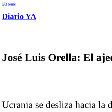
Diario YA
José Luis Orella: El aj
Ucrania se desliza hacia la 