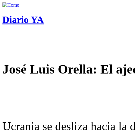
Diario YA
José Luis Orella: El aj
Ucrania se desliza hacia la 