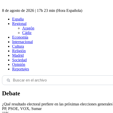
8 de agosto de 2026 | 17h 23 min (Hora Española)
España
Regional
Aragón
Cádiz
Economía
Internacional
Cultura
Religión
Madrid
Sociedad
Opinión
Reportajes
Debate
¿Qué resultado electoral prefiere en las próximas elecciones generales
PP, PSOE, VOX, Sumar