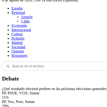
8 de agosto de 2026 | 10h 14 min (Hora Española)
España
Regional
Aragón
Cádiz
Economía
Internacional
Cultura
Religión
Madrid
Sociedad
Opinión
Reportajes
Debate
¿Qué resultado electoral prefiere en las próximas elecciones generales
PP, PSOE, VOX, Sumar
11%
PP, Vox, Psoe, Sumar
29%