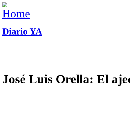
Diario YA
José Luis Orella: El aj