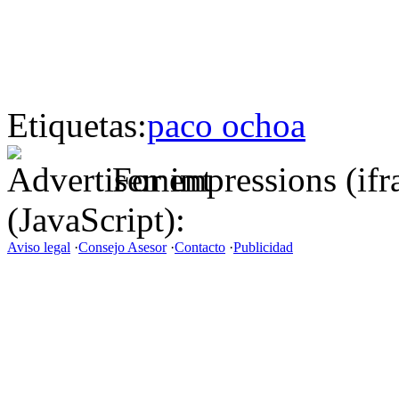
Etiquetas:
paco ochoa
For impressions (if
(JavaScript):
Aviso legal
·
Consejo Asesor
·
Contacto
·
Publicidad