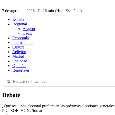
7 de agosto de 2026 | 7h 26 min (Hora Española)
España
Regional
Aragón
Cádiz
Economía
Internacional
Cultura
Religión
Madrid
Sociedad
Opinión
Reportajes
Debate
¿Qué resultado electoral prefiere en las próximas elecciones generales
PP, PSOE, VOX, Sumar