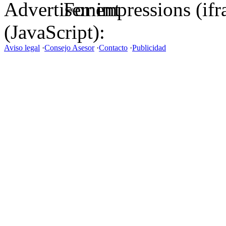
For impressions (if
(JavaScript):
Aviso legal
·
Consejo Asesor
·
Contacto
·
Publicidad