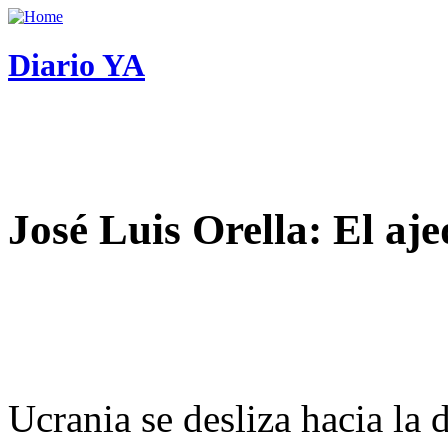
Diario YA
José Luis Orella: El aj
Ucrania se desliza hacia la 