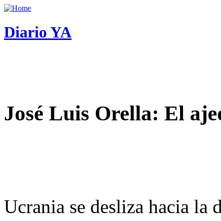
Diario YA
José Luis Orella: El aj
Ucrania se desliza hacia la 