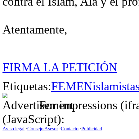
contra el Islam, Alá y el p
Atentamente,
FIRMA LA PETICIÓN
Etiquetas:
FEMEN
islamista
For impressions (if
(JavaScript):
Aviso legal
·
Consejo Asesor
·
Contacto
·
Publicidad