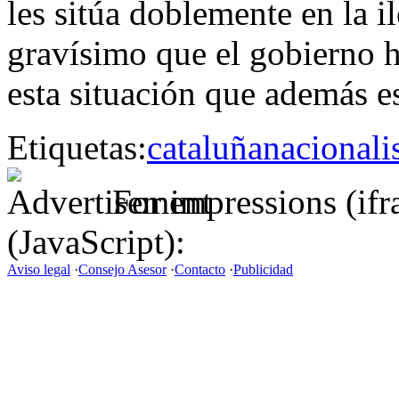
les sitúa doblemente en la 
gravísimo que el gobierno h
esta situación que además e
Etiquetas:
cataluña
nacional
For impressions (if
(JavaScript):
Aviso legal
·
Consejo Asesor
·
Contacto
·
Publicidad