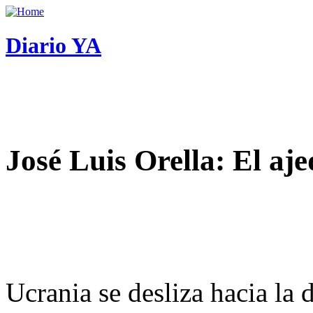
Diario YA
José Luis Orella: El aj
Ucrania se desliza hacia la 