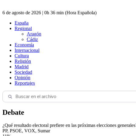
6 de agosto de 2026 | 0h 36 min (Hora Española)
España
Regional
Aragón
Cádiz
Economía
Internacional
Cultura
Religión
Madrid
Sociedad
Opinión
Reportajes
Debate
¿Qué resultado electoral prefiere en las próximas elecciones generales
PP, PSOE, VOX, Sumar