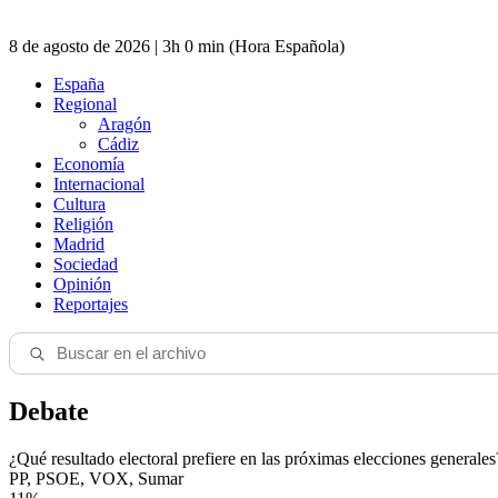
8 de agosto de 2026 | 3h 0 min (Hora Española)
España
Regional
Aragón
Cádiz
Economía
Internacional
Cultura
Religión
Madrid
Sociedad
Opinión
Reportajes
Debate
¿Qué resultado electoral prefiere en las próximas elecciones generales
PP, PSOE, VOX, Sumar