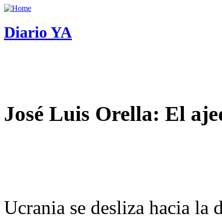
Diario YA
José Luis Orella: El aj
Ucrania se desliza hacia la 