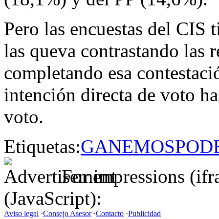
Pero las encuestas del CIS
las queva contrastando las 
completando esa contestació
intención directa de voto ha
voto.
Etiquetas:
GANEMOS
POD
For impressions (if
(JavaScript):
Aviso legal
·
Consejo Asesor
·
Contacto
·
Publicidad