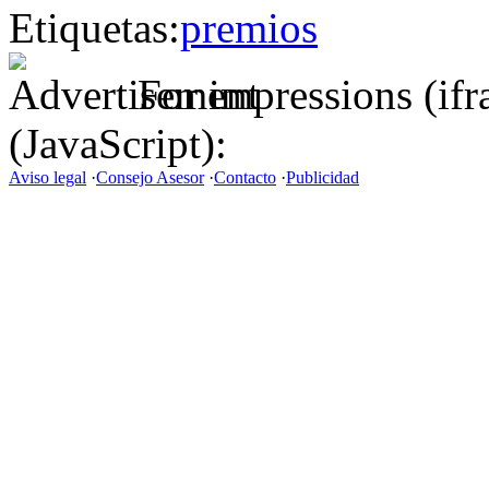
Etiquetas:
premios
For impressions (if
(JavaScript):
Aviso legal
·
Consejo Asesor
·
Contacto
·
Publicidad