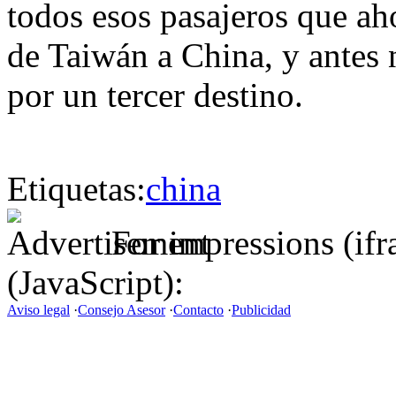
todos esos pasajeros que ah
de Taiwán a China, y antes 
por un tercer destino.
Etiquetas:
china
For impressions (if
(JavaScript):
Aviso legal
·
Consejo Asesor
·
Contacto
·
Publicidad