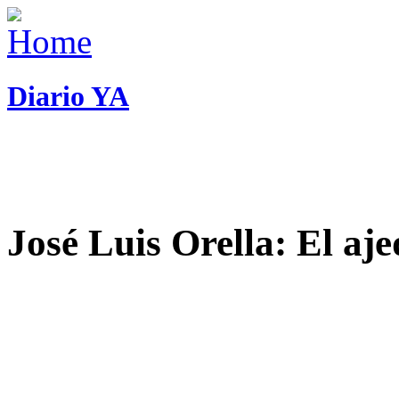
Diario YA
José Luis Orella: El aj