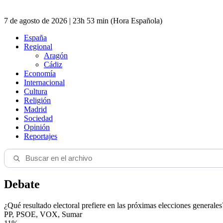
7 de agosto de 2026 | 23h 53 min (Hora Española)
España
Regional
Aragón
Cádiz
Economía
Internacional
Cultura
Religión
Madrid
Sociedad
Opinión
Reportajes
Debate
¿Qué resultado electoral prefiere en las próximas elecciones generales
PP, PSOE, VOX, Sumar