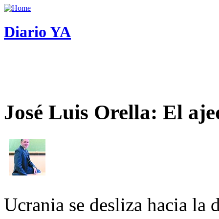
Diario YA
José Luis Orella: El aj
Ucrania se desliza hacia la 