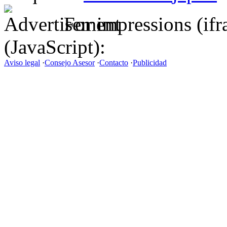
For impressions (if
(JavaScript):
Aviso legal
·
Consejo Asesor
·
Contacto
·
Publicidad