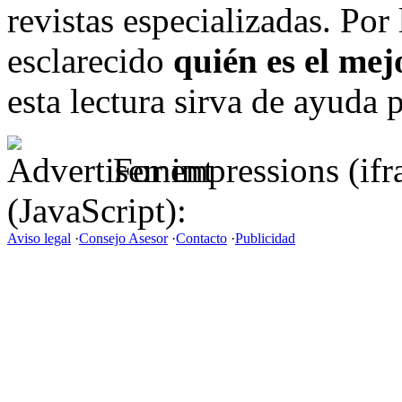
revistas especializadas. Por
esclarecido
quién es el me
esta lectura sirva de ayuda 
For impressions (if
(JavaScript):
Aviso legal
·
Consejo Asesor
·
Contacto
·
Publicidad