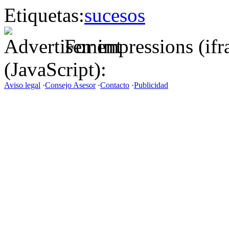
Etiquetas:
sucesos
For impressions (if
(JavaScript):
Aviso legal
·
Consejo Asesor
·
Contacto
·
Publicidad