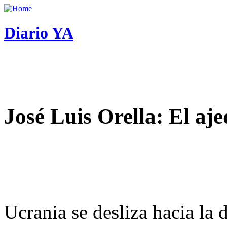
Diario YA
José Luis Orella: El aj
Ucrania se desliza hacia la 