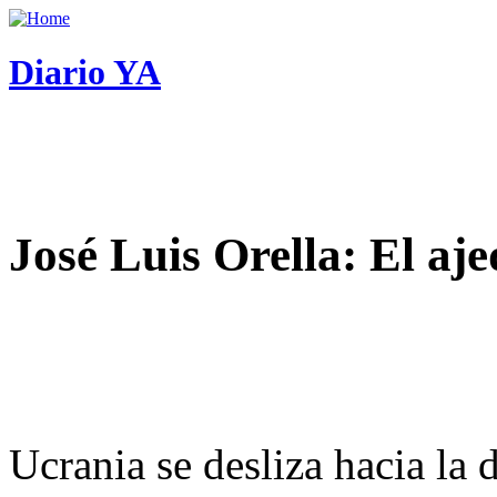
Diario YA
José Luis Orella: El aj
Ucrania se desliza hacia la 