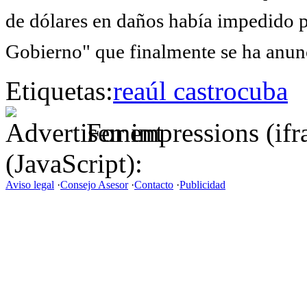
de dólares en daños había impedido p
Gobierno" que finalmente se ha anun
Etiquetas:
reaúl castro
cuba
For impressions (if
(JavaScript):
Aviso legal
·
Consejo Asesor
·
Contacto
·
Publicidad