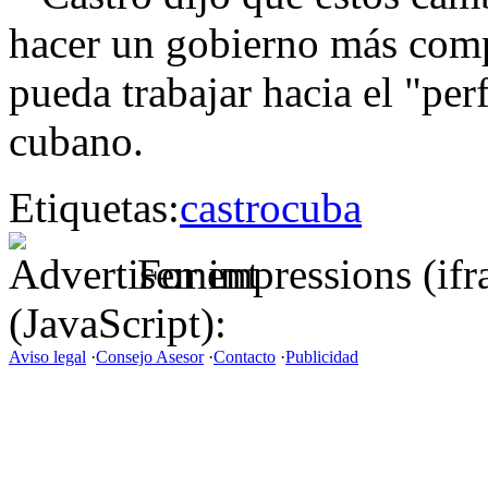
hacer un gobierno más comp
pueda trabajar hacia el "pe
cubano.
Etiquetas:
castro
cuba
For impressions (if
(JavaScript):
Aviso legal
·
Consejo Asesor
·
Contacto
·
Publicidad