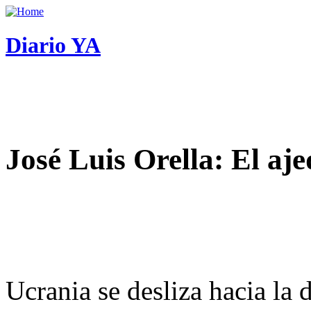
Diario YA
José Luis Orella: El aj
Ucrania se desliza hacia la 