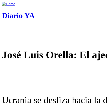
Diario YA
José Luis Orella: El aj
Ucrania se desliza hacia la 