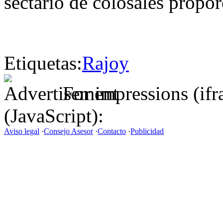
sectario de colosales propor
Etiquetas:
Rajoy
For impressions (if
(JavaScript):
Aviso legal
·
Consejo Asesor
·
Contacto
·
Publicidad