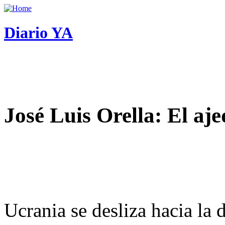
Diario YA
José Luis Orella: El aj
Ucrania se desliza hacia la 