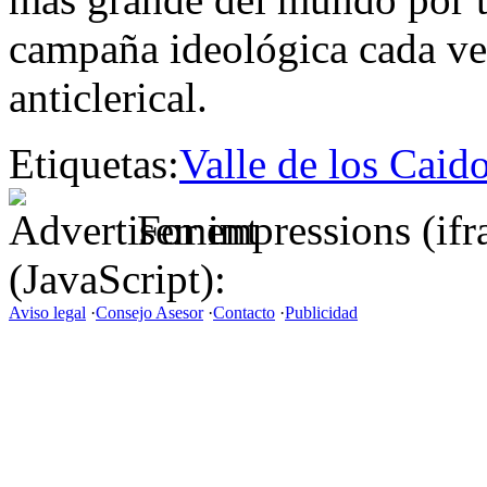
campaña ideológica cada ve
anticlerical.
Etiquetas:
Valle de los Caid
For impressions (if
(JavaScript):
Aviso legal
·
Consejo Asesor
·
Contacto
·
Publicidad