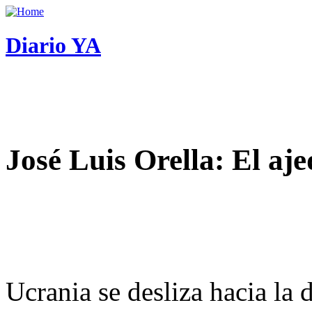
Diario YA
José Luis Orella: El aj
Ucrania se desliza hacia la 