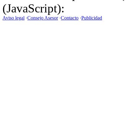
(JavaScript):
Aviso legal
·
Consejo Asesor
·
Contacto
·
Publicidad