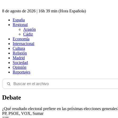
8 de agosto de 2026 | 16h 39 min (Hora Española)
España
Regional
Aragón
Cádiz
Economía
Internacional
Cultura
Religión
Madrid
Sociedad
Opinión
Reportajes
Debate
¿Qué resultado electoral prefiere en las próximas elecciones generales
PP, PSOE, VOX, Sumar