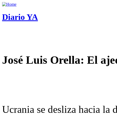
Diario YA
José Luis Orella: El aj
Ucrania se desliza hacia la 