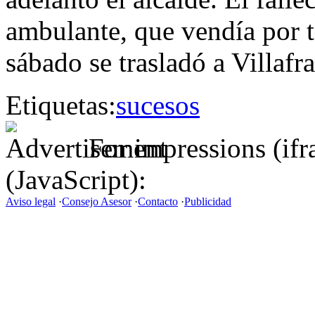
ambulante, que vendía por t
sábado se trasladó a Villafr
Etiquetas:
sucesos
For impressions (if
(JavaScript):
Aviso legal
·
Consejo Asesor
·
Contacto
·
Publicidad