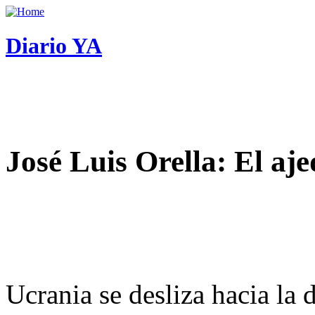
Diario YA
José Luis Orella: El aj
Ucrania se desliza hacia la 