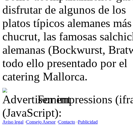
disfrutar de algunos de los
platos típicos alemanes más
chucrut, las famosas salchi
alemanas (Bockwurst, Bratw
todo ello presentado por el
catering Mallorca.
For impressions (if
(JavaScript):
Aviso legal
·
Consejo Asesor
·
Contacto
·
Publicidad