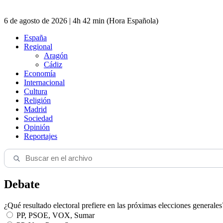
6 de agosto de 2026 | 4h 42 min (Hora Española)
España
Regional
Aragón
Cádiz
Economía
Internacional
Cultura
Religión
Madrid
Sociedad
Opinión
Reportajes
Debate
¿Qué resultado electoral prefiere en las próximas elecciones generales
PP, PSOE, VOX, Sumar