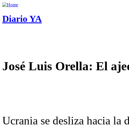
Diario YA
José Luis Orella: El aj
Ucrania se desliza hacia la 