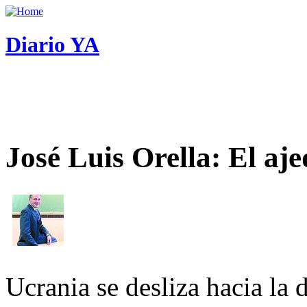
Diario YA
José Luis Orella: El aj
Ucrania se desliza hacia la 