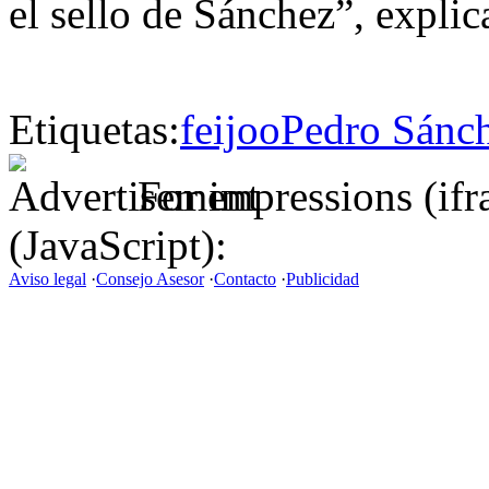
el sello de Sánchez”, explic
Etiquetas:
feijoo
Pedro Sánc
For impressions (if
(JavaScript):
Aviso legal
·
Consejo Asesor
·
Contacto
·
Publicidad