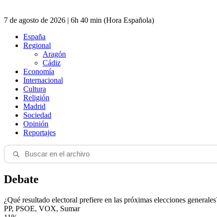
7 de agosto de 2026 | 6h 40 min (Hora Española)
España
Regional
Aragón
Cádiz
Economía
Internacional
Cultura
Religión
Madrid
Sociedad
Opinión
Reportajes
Debate
¿Qué resultado electoral prefiere en las próximas elecciones generales
PP, PSOE, VOX, Sumar