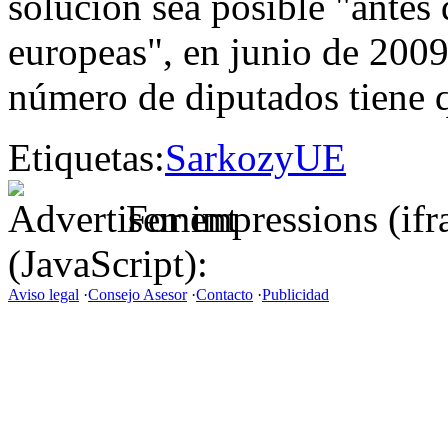
solución sea posible "antes
europeas", en junio de 2009
número de diputados tiene q
Etiquetas:
Sarkozy
UE
For impressions (if
(JavaScript):
Aviso legal
·
Consejo Asesor
·
Contacto
·
Publicidad