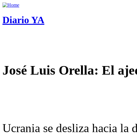
Diario YA
José Luis Orella: El aj
Ucrania se desliza hacia la 