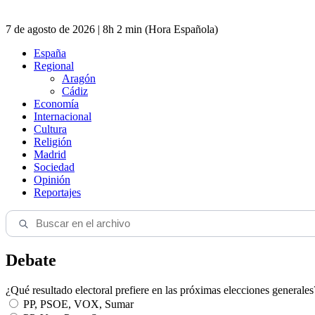
7 de agosto de 2026 | 8h 2 min (Hora Española)
España
Regional
Aragón
Cádiz
Economía
Internacional
Cultura
Religión
Madrid
Sociedad
Opinión
Reportajes
Debate
¿Qué resultado electoral prefiere en las próximas elecciones generales
PP, PSOE, VOX, Sumar