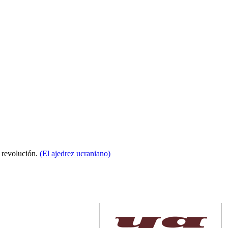
a revolución.
(El ajedrez ucraniano)