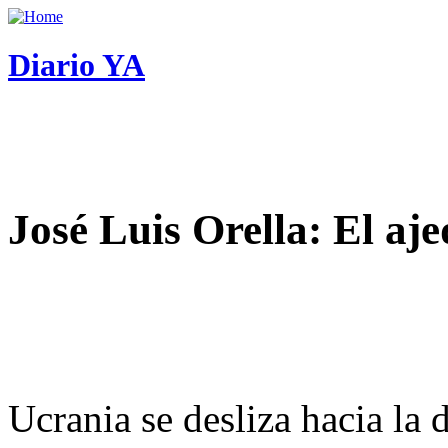
Diario YA
José Luis Orella: El aj
Ucrania se desliza hacia la 