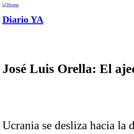
Diario YA
José Luis Orella: El aj
Ucrania se desliza hacia la 