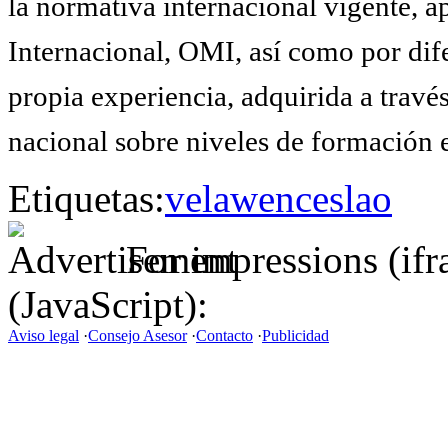
la normativa internacional vigente, 
Internacional, OMI, así como por dife
propia experiencia, adquirida a travé
nacional sobre niveles de formación 
Etiquetas:
vela
wenceslao
For impressions (if
(JavaScript):
Aviso legal
·
Consejo Asesor
·
Contacto
·
Publicidad