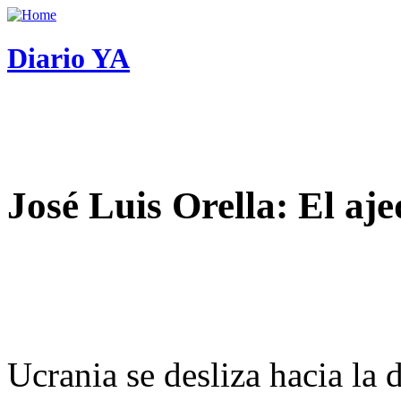
Diario YA
José Luis Orella: El aj
Ucrania se desliza hacia la 