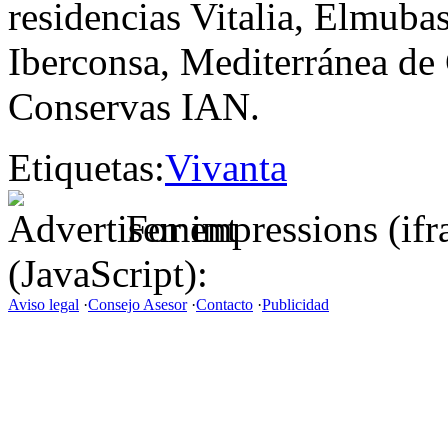
residencias Vitalia, Elmuba
Iberconsa, Mediterránea de
Conservas IAN.
Etiquetas:
Vivanta
For impressions (if
(JavaScript):
Aviso legal
·
Consejo Asesor
·
Contacto
·
Publicidad