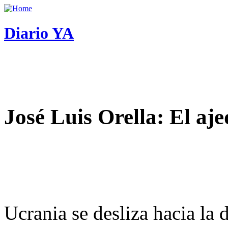
Diario YA
José Luis Orella: El aj
Ucrania se desliza hacia la 