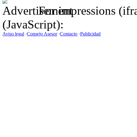
For impressions (if
(JavaScript):
Aviso legal
·
Consejo Asesor
·
Contacto
·
Publicidad