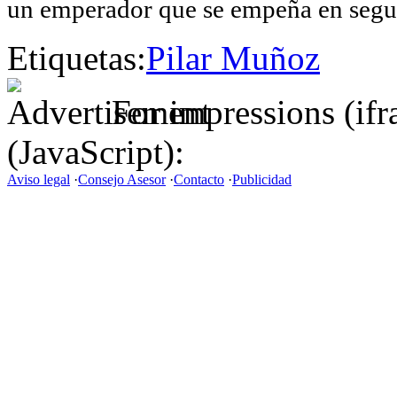
un emperador que se empeña en segui
Etiquetas:
Pilar Muñoz
For impressions (if
(JavaScript):
Aviso legal
·
Consejo Asesor
·
Contacto
·
Publicidad