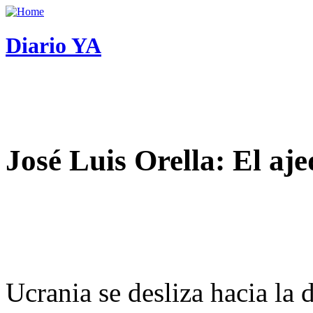
Diario YA
José Luis Orella: El aj
Ucrania se desliza hacia la 