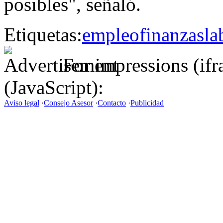
posibles", señaló.
Etiquetas:
empleo
finanzas
la
For impressions (if
(JavaScript):
Aviso legal
·
Consejo Asesor
·
Contacto
·
Publicidad