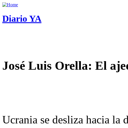
Diario YA
José Luis Orella: El aj
Ucrania se desliza hacia la 